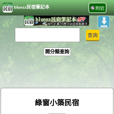
bluezz民宿筆記本
附近
開分類查詢
綠窗小築民宿