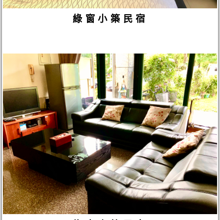
綠窗小築民宿