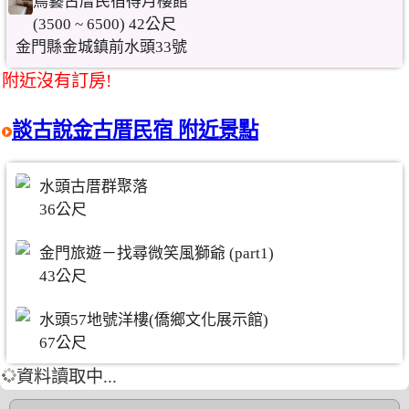
鳥藝古厝民宿得月樓館
(3500 ~ 6500) 42公尺
金門縣金城鎮前水頭33號
附近沒有訂房!
談古說金古厝民宿 附近景點
水頭古厝群聚落
36公尺
金門旅遊－找尋微笑風獅爺 (part1)
43公尺
水頭57地號洋樓(僑鄉文化展示館)
67公尺
資料讀取中...