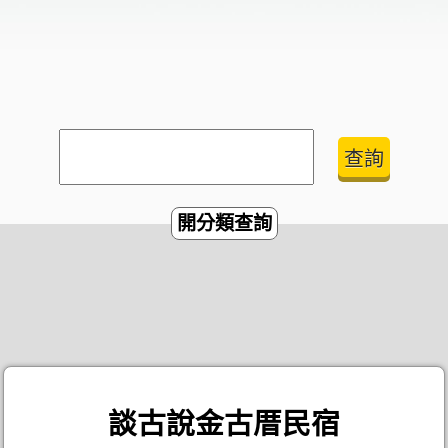
開分類查詢
談古說金古厝民宿