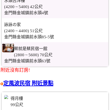
水頭古洋樓
(4200 ~ 5400) 42公尺
金門縣金城鎮前水頭4號
詠詠の家
(2400 ~ 4400) 51公尺
金門縣金城鎮前水頭85-5號
蔡就是蔡民宿一館
(2800 ~ 5600) 70公尺
金門縣金城鎮前水頭63號
附近沒有訂房!
定風波民宿 附近景點
得月樓
99公尺