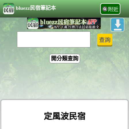
bluezz民宿筆記本
附近
開分類查詢
定風波民宿