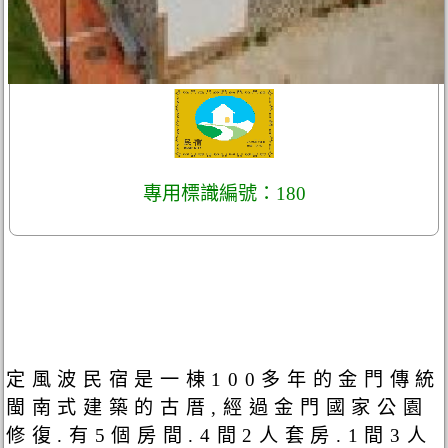
專用標識編號：180
定風波民宿是一棟100多年的金門傳統
閩南式建築的古厝,經過金門國家公園
修復.有5個房間.4間2人套房.1間3人