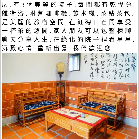
房.有3個美麗的院子.每間都有乾溼分
離衛浴.附有咖啡機.飲水機.茶點茶包.
是美麗的旅宿空間.在紅磚白石間享受
一杯茶的悠閒.家人朋友可以包整棟聊
聊天分享人生.在綠化的院子裡看星星.
沉澱心情.重新出發.我們歡迎您