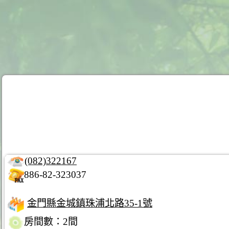
(082)322167
886-82-323037
金門縣金城鎮珠浦北路35-1號
房間數：2間