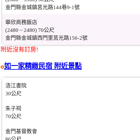
金門縣金城鎮莒光路144巷9-1號
華欣商務飯店
(2480 ~ 2480) 70公尺
金門縣金城鎮西門里莒光路156-2號
附近沒有訂房!
如一家精緻民宿 附近景點
浯江書院
30公尺
朱子祠
70公尺
金門基督教會
86公尺