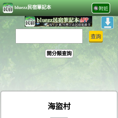
bluezz民宿筆記本
附近
開分類查詢
海盜村