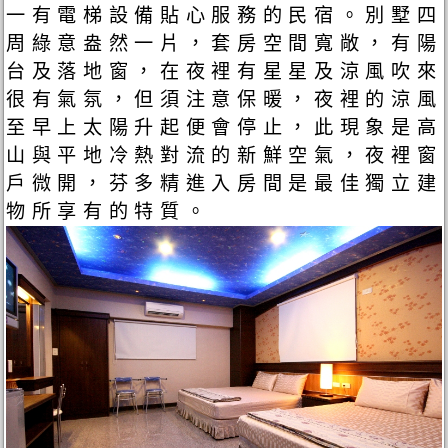
一有電梯設備貼心服務的民宿。別墅四
周綠意盎然一片，套房空間寬敞，有陽
台及落地窗，在夜裡有星星及涼風吹來
很有氣氛，但須注意保暖，夜裡的涼風
至早上太陽升起便會停止，此現象是高
山與平地冷熱對流的新鮮空氣，夜裡窗
戶微開，芬多精進入房間是最佳獨立建
物所享有的特質。