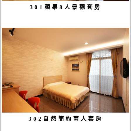
301蘋果8人景觀套房
302自然簡約兩人套房