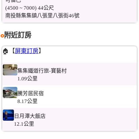
可倫巴
(4500 ~ 7000) 44公尺
南投縣集集鎮八張里八張街46號
附近訂房
🏠【
屏東訂房
】
集集鐵道行旅-寶藝村
1.09公里
騰芳居民宿
8.17公里
日月潭大飯店
12.1公里