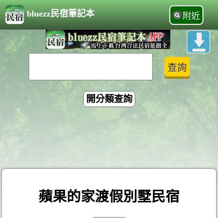
bluezz民宿筆記本
附近
開分類查詢
蘋果的家渡假別墅民宿