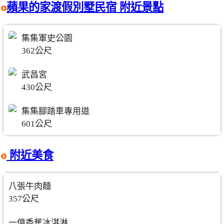
蘋果的家渡假別墅民宿 附近景點
集集軍史公園
362公尺
武昌宮
430公尺
集集腳踏車專用道
601公尺
附近美食
八張牛肉麵
357公尺
一億香蕉冰淇淋