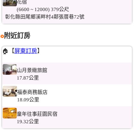
花宿
(6600 ~ 12000) 379公尺
彰化縣田尾鄉溪畔村4鄰張厝巷72號
附近訂房
🏠【
屏東訂房
】
山月景緻旅館
17.87公里
福泰商務飯店
18.09公里
童年往事莊園民宿
19.32公里