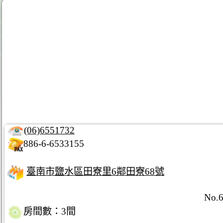
(06)6551732
886-6-6533155
臺南市鹽水區田寮里6鄰田寮68號
No.6
房間數：3間