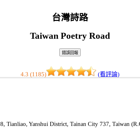
台灣詩路
Taiwan Poetry Road
4.3 (1185)
(看評論)
8, Tianliao, Yanshui District, Tainan City 737, Taiwan (R.