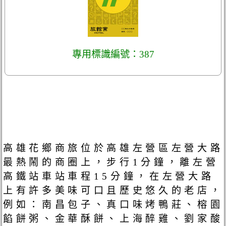
專用標識編號：387
高雄花鄉商旅位於高雄左營區左營大路
最熱鬧的商圈上，步行1分鐘，離左營
高鐵站車站車程15分鐘，在左營大路
上有許多美味可口且歷史悠久的老店，
例如：南昌包子、真口味烤鴨莊、榕園
餡餅粥、金華酥餅、上海醉雞、劉家酸