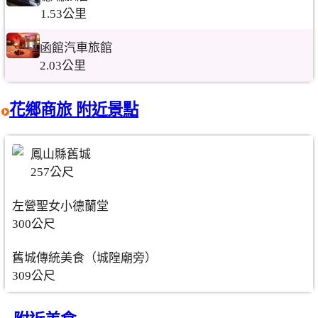
1.53公里
函館汽車旅館
2.03公里
花鄉商旅 附近景點
鳳山縣舊城
257公尺
左營聖女小德蘭堂
300公尺
舊城傳統美食（城隍廟旁）
309公尺