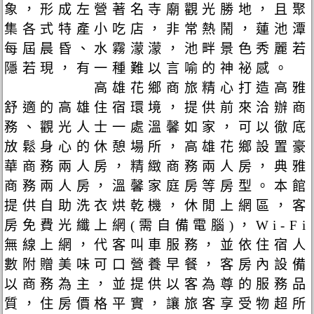
象，形成左營著名寺廟觀光勝地，且聚
集各式特產小吃店，非常熱鬧，蓮池潭
每屆晨昏、水霧濛濛，池畔景色秀麗若
隱若現，有一種難以言喻的神祕感。
高雄花鄉商旅精心打造高雅
舒適的高雄住宿環境，提供前來洽辦商
務、觀光人士一處溫馨如家，可以徹底
放鬆身心的休憩場所，高雄花鄉設置豪
華商務兩人房，精緻商務兩人房，典雅
商務兩人房，溫馨家庭房等房型。本館
提供自助洗衣烘乾機，休閒上網區，客
房免費光纖上網(需自備電腦)，Wi-Fi
無線上網，代客叫車服務，並依住宿人
數附贈美味可口營養早餐，客房內設備
以商務為主，並提供以客為尊的服務品
質，住房價格平實，讓旅客享受物超所