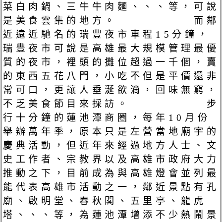
菜白肉鍋、三牛牛肉麵、、、等，可說
是美食雲集的地方。 而鄰
近遠近馳名的瑞豐夜市車程15分鐘，
瑞豐夜市可說是高雄最大規模管理最優
質的夜市，裡頭的攤位超過一千個，賣
的東西五花八門，小吃不但是平價還非
常可口，更讓人垂涎欲滴，回味無窮，
不乏美食節目來採訪。 步
行十分鐘的蓮池潭商圈，每年10月份
舉辦萬年季，原本只是左營當地廟宇的
慶典活動，但近年來經過地方人士、文
史工作者、宗教界以及高雄市政府大力
推動之下，目前成為與高雄燈會並列最
能代表高雄市活動之一，鄰近景點有孔
廟、啟明堂、春秋閣、五里亭、龍虎
塔、、、等，為蓮池潭增添不少熱鬧景