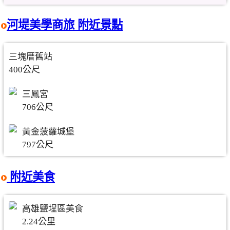
河堤美學商旅 附近景點
三塊厝舊站
400公尺
三鳳宮
706公尺
黃金菠蘿城堡
797公尺
附近美食
高雄鹽埕區美食
2.24公里