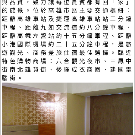
與品質，致力讓每位貴賓都有回「家」
的感覺。位於高雄市區主要交通樞紐：
距離高雄車站及捷運高雄車站站三分鐘
車程、距離九如交流道約八分鐘車程、
距離高鐵左營站約十五分鐘車程、距離
小港國際機場約二十五分鐘車程，是旅
遊觀光、商務差旅住宿最佳選擇。臨近
特色購物商場：六合觀光夜市、三鳳中
街南北雜貨街、後驛成衣商圈、建國電
腦街。