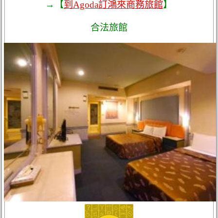
→【
到Agoda訂鴻來商務旅館
】
合法旅館