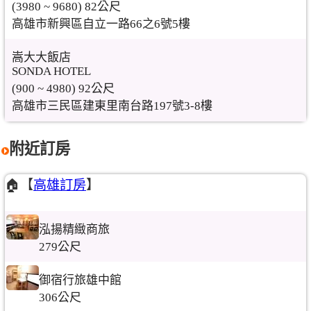
(3980 ~ 9680) 82公尺
高雄市新興區自立一路66之6號5樓
嵩大大飯店
SONDA HOTEL
(900 ~ 4980) 92公尺
高雄市三民區建東里南台路197號3-8樓
附近訂房
🏠【
高雄訂房
】
泓揚精緻商旅
279公尺
御宿行旅雄中館
306公尺