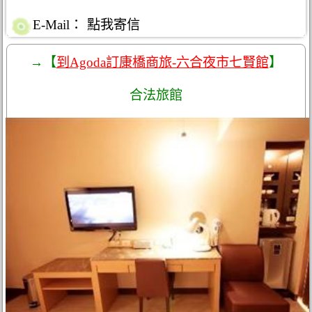
E-Mail：
點我寄信
→【
到Agoda訂康橋商旅-六合夜市七賢館
】
合法旅館