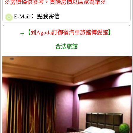
※房價僅供參考，實際房價以店家為準※
E-Mail：
點我寄信
→【
到Agoda訂御宿汽車旅館博愛館
】
合法旅館