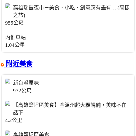
高雄瑞豐夜市－美食、小吃、創意應有盡有… (高捷
之旅)
955公尺
內惟車站
1.04公里
附近美食
新台灣原味
972公尺
【高雄鹽埕區美食】金溫州超大顆餛飩，美味不在
話下
4.2公里
高雄鹽埕區美食