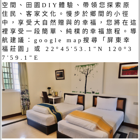
空間、田園DIY體驗、帶領您探索原
住民、客家文化。慢步於鄉間的小徑
中，享受大自然贈與的幸福，您將在這
裡享受一段簡單、純樸的幸福旅程。導
航建議：google map搜尋「屏東幸
福莊園」或 22°45'53.1"N 120°3
7'59.1"E