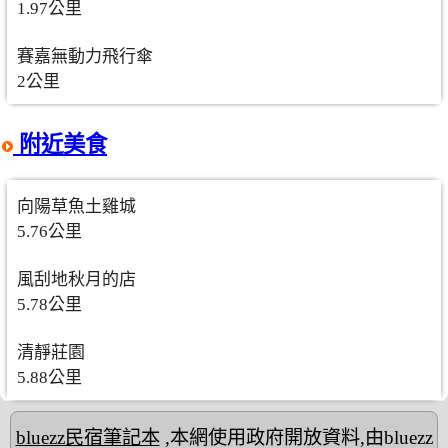
1.97公里
賽嘉無動力飛行傘
2公里
附近美食
向陽草魚土雞城
5.76公里
風刮地秋月的店
5.78公里
清靜莊園
5.88公里
bluezz民宿筆記本
,本網使用政府開放資料,由bluezz