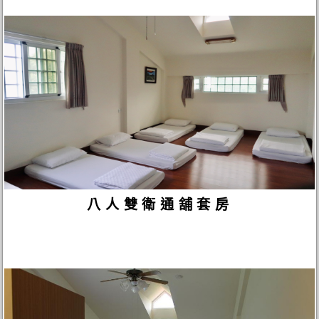
八人雙衛通舖套房