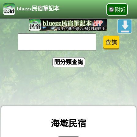
bluezz民宿筆記本
附近
開分類查詢
海墘民宿