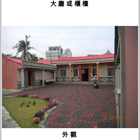
大廳或櫃檯
外觀