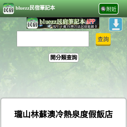
bluezz民宿筆記本
附近
開分類查詢
瓏山林蘇澳冷熱泉度假飯店