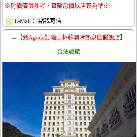
※房價僅供參考，實際房價以店家為準※
E-Mail：
點我寄信
→【
到Agoda訂瓏山林蘇澳冷熱泉度假飯店
】
合法旅館