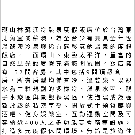
瓏山林蘇澳冷熱泉度假飯店位於台灣東
北角宜蘭蘇澳，為全台少有兼具全年恆
溫蘇澳冷泉與稀有碳酸氫鈉溫泉的度假
飯店，三面環山、東臨太平洋，豐富的
自然風光讓度假充滿悠閒氛圍。飯店擁
有152間客房，其中包括9間頂級套
房，所有房型均備有冷、溫雙泉。以親
水為主軸規劃的多樣冷、溫泉水區、親
子水療區與景觀裸湯區，使泡湯成為極
致放鬆的私密享受。開放式主題餐廳與
酒吧、健身娛樂室、互動運動空間及可
容納近400人之多功能宴會廳等設施，
打造多元度假休閒環境。無論是旅遊住