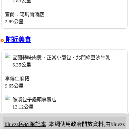
2.83公里
宜蘭：噶瑪蘭酒廠
2.89公里
附近美食
宜蘭蒜味肉羹、正常小籠包、北門綠豆沙牛乳
6.35公里
李傳仁麻糬
9.65公里
礁溪包子饅頭專賣店
13.12公里
bluezz民宿筆記本
,本網使用政府開放資料,由bluezz