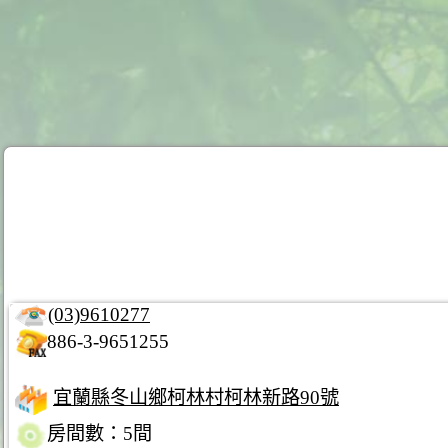
(03)9610277
886-3-9651255
宜蘭縣冬山鄉柯林村柯林新路90號
房間數：5間