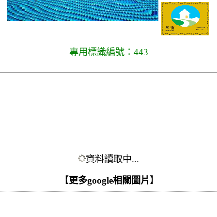
專用標識編號：443
資料讀取中...
【
更多google相關圖片
】