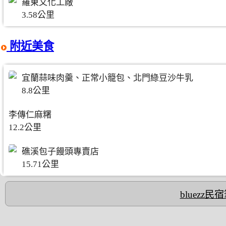
羅東文化工廠
3.58公里
附近美食
宜蘭蒜味肉羹、正常小籠包、北門綠豆沙牛乳
8.8公里
李傳仁麻糬
12.2公里
礁溪包子饅頭專賣店
15.71公里
bluezz