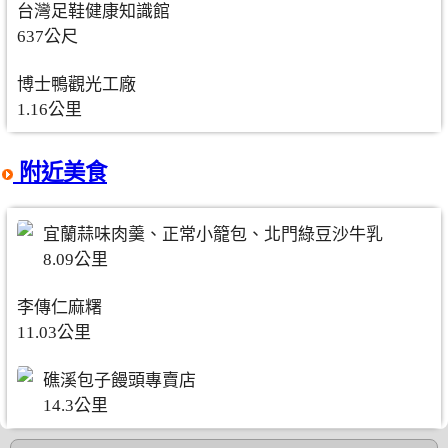
台灣足鞋健康知識館
637公尺
博士鴨觀光工廠
1.16公里
附近美食
宜蘭蒜味肉羹、正常小籠包、北門綠豆沙牛乳
8.09公里
李傳仁麻糬
11.03公里
礁溪包子饅頭專賣店
14.3公里