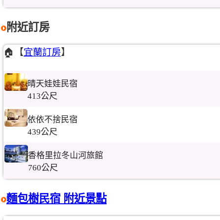
附近訂房
🏠【
宜蘭訂房
】
晴天娃娃民宿
413公尺
依依不捨民宿
439公尺
香格里拉冬山河旅館
760公尺
麵包樹民宿 附近景點