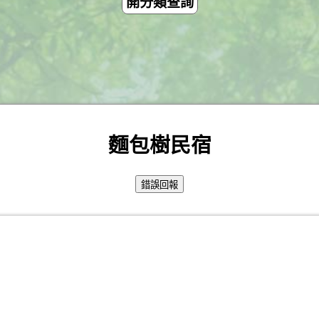
開分類查詢
麵包樹民宿