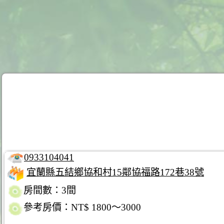
0933104041
宜蘭縣五結鄉協和村15鄰協福路172巷38號
房間數：3間
參考房價：NT$ 1800～3000