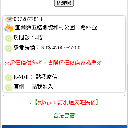
0972877813
宜蘭縣五結鄉協和村公園一路86號
房間數：4間
參考房價：NT$ 4200～5200
※房價僅供參考，實際房價以店家為準※
E-Mail：
點我寄信
官網：
點我進入
→【
到Agoda訂羽過天輕民宿
】
合法民宿