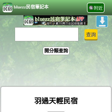
bluezz民宿筆記本
附近
開分類查詢
羽過天輕民宿