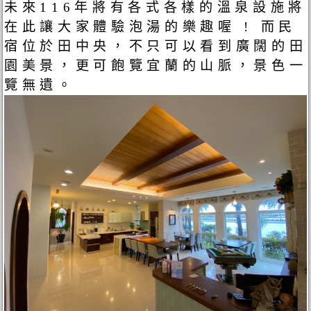
未來116年將有各式各樣的溫泉設施將
在此讓大家體驗泡湯的樂趣喔 ! 而民
宿位於田中央，不只可以看到廣闊的田
園美景，更可飽覽宜蘭的山脈，景色一
覽無遺。