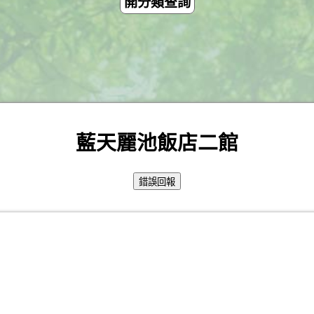
開分類查詢
藍天麗池飯店二館