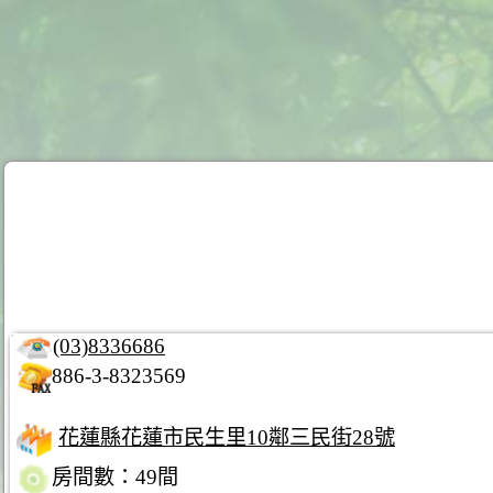
(03)8336686
886-3-8323569
花蓮縣花蓮市民生里10鄰三民街28號
房間數：49間