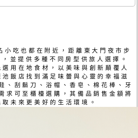
名小吃也都在附近，距離東大門夜市步
靜，並提供多種不同房型供旅人選擇。
先選用在地食材，以美味與創新顛覆人
麗池飯店找到滿足味蕾與心靈的幸福滋
鞋、刮鬍刀、浴帽、香皂、棉花棒、牙
需求可至櫃檯選購，其備品銷售金額將
換取未來更美好的生活環境。