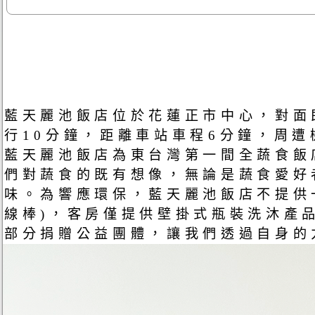
藍天麗池飯店位於花蓮正市中心，對面
行10分鐘，距離車站車程6分鐘，周
藍天麗池飯店為東台灣第一間全蔬食飯
們對蔬食的既有想像，無論是蔬食愛好
味。為響應環保，藍天麗池飯店不提供
線棒)，客房僅提供壁掛式瓶裝洗沐產
部分捐贈公益團體，讓我們透過自身的