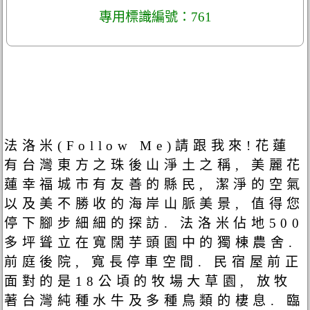
專用標識編號：761
法洛米(Follow Me)請跟我來!花蓮
有台灣東方之珠後山淨土之稱, 美麗花
蓮幸福城市有友善的縣民, 潔淨的空氣
以及美不勝收的海岸山脈美景, 值得您
停下腳步細細的探訪. 法洛米佔地500
多坪聳立在寬闊芋頭園中的獨棟農舍.
前庭後院, 寬長停車空間. 民宿屋前正
面對的是18公頃的牧場大草園, 放牧
著台灣純種水牛及多種鳥類的棲息. 臨