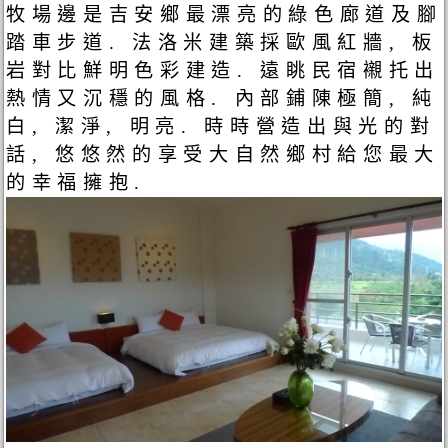
牧場邊是吉安鄉最漂亮的綠色廊道及腳
踏車步道. 法洛米建築採歐風紅牆, 板
岩對比鮮明色彩建造. 遠眺民宿襯托出
熱情又沉穩的風格. 內部鋪陳極簡, 純
白, 潔淨, 明亮. 時時營造出與光的對
話, 悠悠然的享受大自然鄉村給您最大
的幸福擁抱.