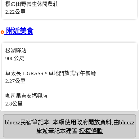
櫻の田野養生休閒農莊
2.22公里
附近美食
松湖驛站
900公尺
草太長 L.GRASS。草地開放式早午餐廳
2.27公里
咖司果吉安福興店
2.8公里
bluezz民宿筆記本
,本網使用政府開放資料,由bluezz
旅遊筆記本建置
授權條款