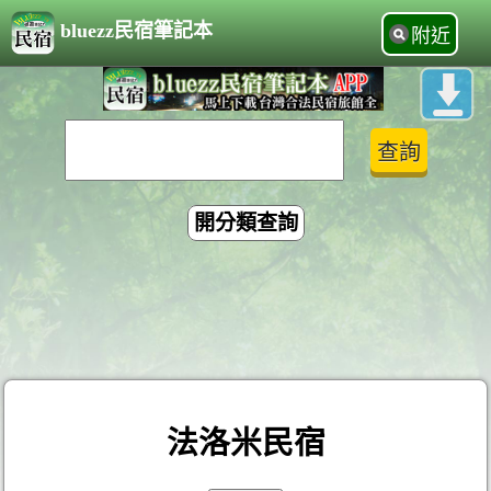
bluezz民宿筆記本
附近
開分類查詢
法洛米民宿