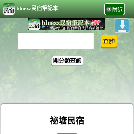
bluezz民宿筆記本
附近
開分類查詢
祕塘民宿