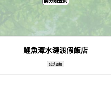
開分類查詢
鯉魚潭水漣渡假飯店