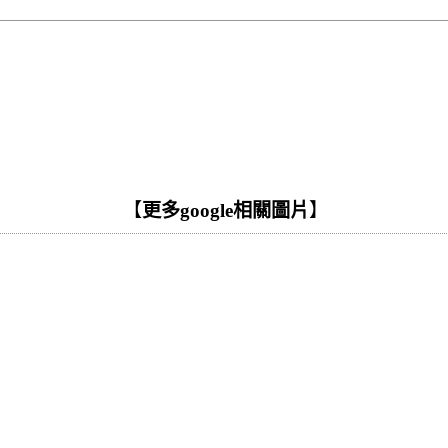
【
更多google相關圖片
】