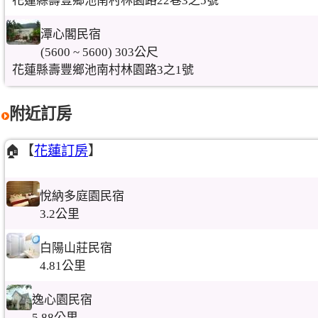
花蓮縣壽豐鄉池南村林園路22巷3之5號
潭心閣民宿
(5600 ~ 5600) 303公尺
花蓮縣壽豐鄉池南村林園路3之1號
附近訂房
🏠【
花蓮訂房
】
悅納多庭園民宿
3.2公里
白陽山莊民宿
4.81公里
逸心園民宿
5.88公里