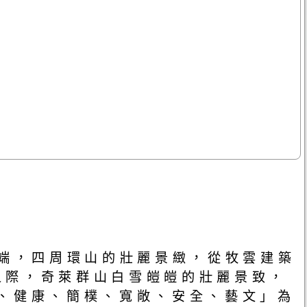
最北端，四周環山的壯麗景緻，從牧雲建築
之際，奇萊群山白雪皚皚的壯麗景致，
、健康、簡樸、寬敞、安全、藝文」為