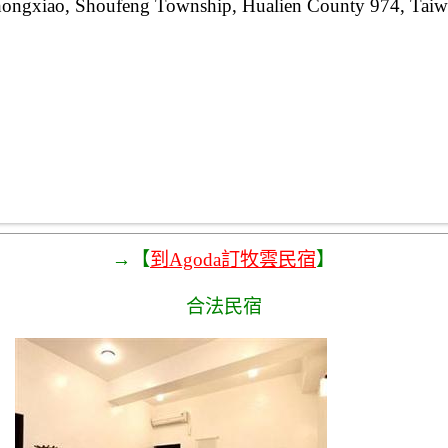
ongxiao, Shoufeng Township, Hualien County 974, Taiw
→【
到Agoda訂牧雲民宿
】
合法民宿