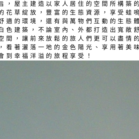
旨，屋主建造以家人居住的空間所構築
的花草綻放，豐富的生態資源，享受蛙
舒適的環境，還有與萬物們互動的生態
白色建築，不論室內、外都打造出寬敞
空間，讓前來放鬆的旅人們更可以盡情
，看著灑落一地的金色陽光、享用著美
會到幸福洋溢的旅程享受！