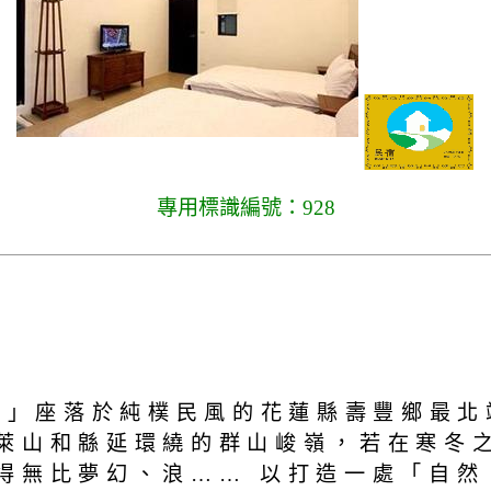
專用標識編號：928
牧雲民宿」座落於純樸民風的花蓮縣壽豐鄉
萊山和緜延環繞的群山峻嶺，若在寒冬
得無比夢幻、浪…… 以打造一處「自然