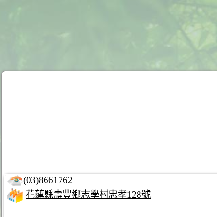
(03)8661762
花蓮縣壽豐鄉志學村忠孝128號