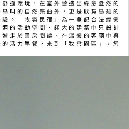
的舒適環境，在室外營造出綠意盎然的
嗚鳥叫的自然樂曲外，更是欣賞鳥類的
體驗。「牧雲民宿」為一登記合法經營
舒適的活動空間、諾大的建築中只設計
的遊走於書房閱讀、在溫馨的客廳中與
味的活力早餐，來到「牧雲園區」，您