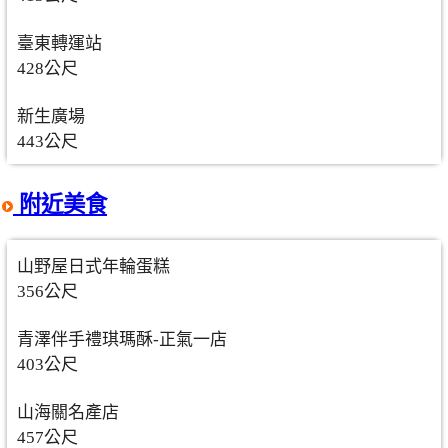
臺東轉運站
428公尺
新生廣場
443公尺
附近美食
山野屋日式年輪蛋糕
356公尺
青澤伴手禮琪瑪酥-正氣一店
403公尺
山海關名產店
457公尺