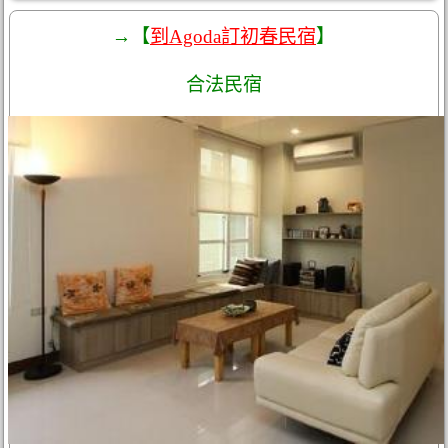
→【
到Agoda訂初春民宿
】
合法民宿