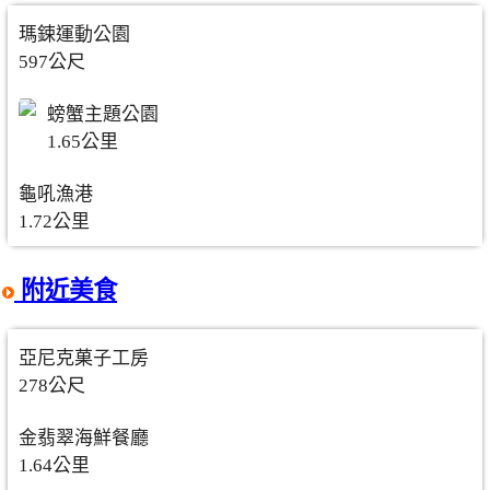
瑪鋉運動公園
597公尺
螃蟹主題公園
1.65公里
龜吼漁港
1.72公里
附近美食
亞尼克菓子工房
278公尺
金翡翠海鮮餐廳
1.64公里