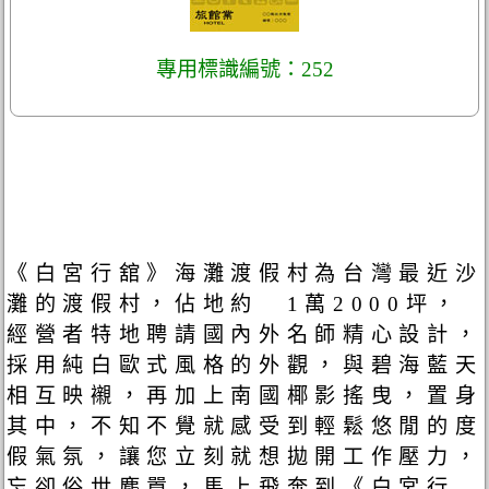
專用標識編號：252
《白宮行舘》海灘渡假村為台灣最近沙
灘的渡假村，佔地約 1萬2000坪，
經營者特地聘請國內外名師精心設計，
採用純白歐式風格的外觀，與碧海藍天
相互映襯，再加上南國椰影搖曳，置身
其中，不知不覺就感受到輕鬆悠閒的度
假氣氛，讓您立刻就想拋開工作壓力，
忘卻俗世塵囂，馬上飛奔到《白宮行