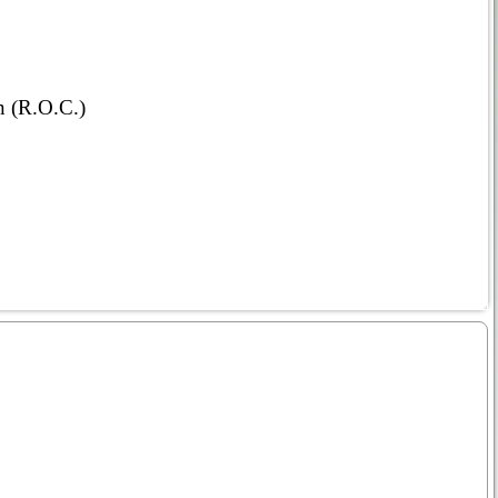
n (R.O.C.)