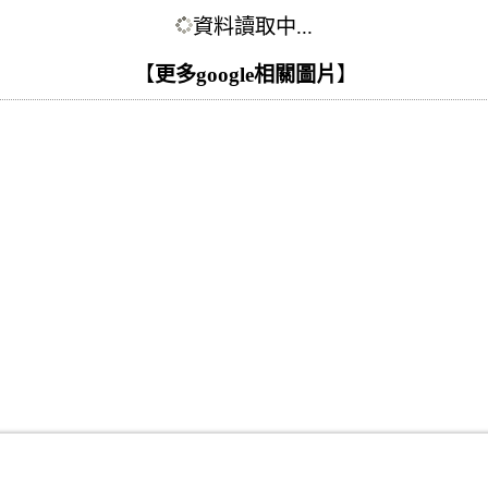
資料讀取中...
【
更多google相關圖片
】