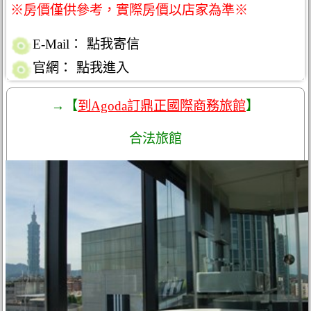
※房價僅供參考，實際房價以店家為準※
E-Mail：
點我寄信
官網：
點我進入
→【
到Agoda訂鼎正國際商務旅館
】
合法旅館