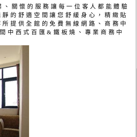
馨、關懷的服務讓每一位客人都能體驗
恬靜的舒適空間讓您舒緩身心，精緻貼
客所提供全館的免費無線網路、商務中
間中西式百匯&鐵板燒、專業商務中