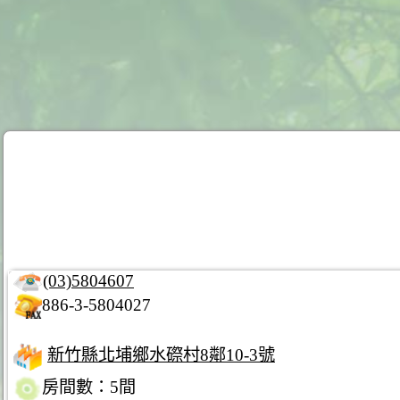
(03)5804607
886-3-5804027
新竹縣北埔鄉水磜村8鄰10-3號
房間數：5間