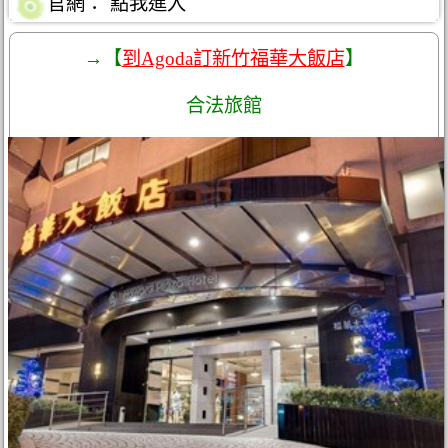
官網：
點我進入
→【
到Agoda訂新竹福華大飯店
】
合法旅館