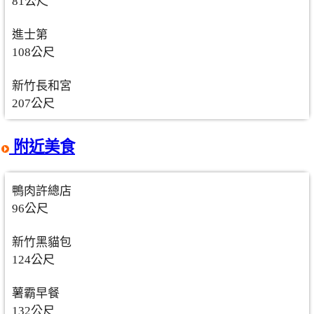
81公尺
進士第
108公尺
新竹長和宮
207公尺
附近美食
鴨肉許總店
96公尺
新竹黑貓包
124公尺
薯霸早餐
132公尺