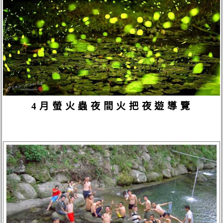
4月螢火蟲夜間火把夜遊導覽