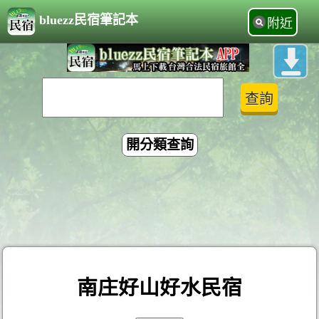
bluezz民宿筆記本
附近
開分類查詢
南庄好山好水民宿