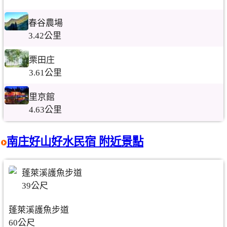
春谷農場
3.42公里
栗田庄
3.61公里
里京館
4.63公里
南庄好山好水民宿 附近景點
蓬萊溪護魚步道
39公尺
蓬萊溪護魚步道
60公尺