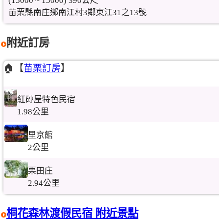
(15000 ~ 15000) 390公尺
苗栗縣南庄鄉南江村3鄰東江31之13號
附近訂房
🏠【
苗栗訂房
】
紅磚屋特色民宿
1.98公里
里京館
2公里
栗田庄
2.94公里
桐花森林渡假民宿 附近景點