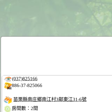
(037)825166
886-37-825066
苗栗縣南庄鄉南江村3鄰東江31-6號
房間數：2間