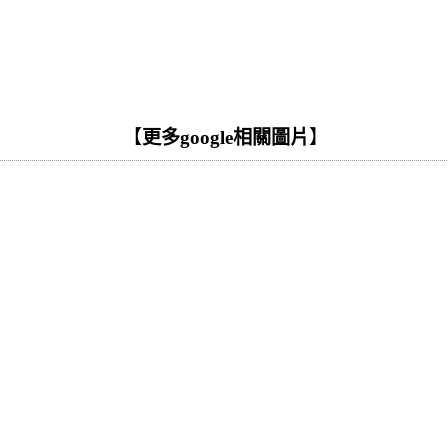
【
更多google相關圖片
】