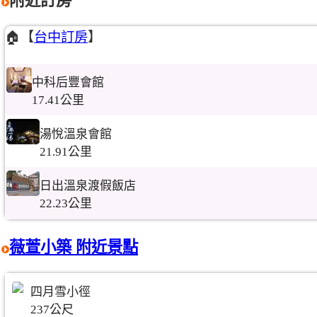
附近訂房
🏠【
台中訂房
】
中科后豐會館
17.41公里
湯悅溫泉會館
21.91公里
日出溫泉渡假飯店
22.23公里
薇萱小築 附近景點
四月雪小徑
237公尺