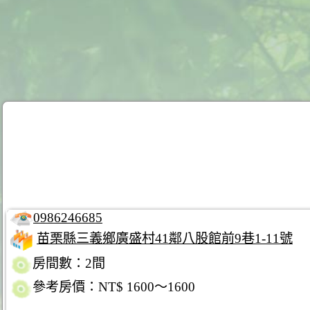
0986246685
苗栗縣三義鄉廣盛村41鄰八股館前9巷1-11號
房間數：2間
參考房價：NT$ 1600～1600