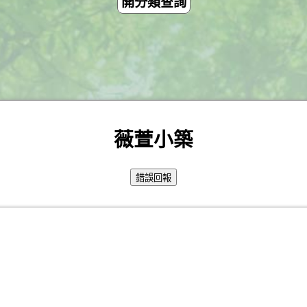
開分類查詢
薇萱小築