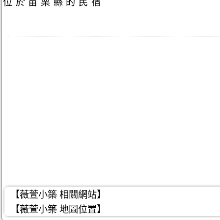
位於苗栗縣的民宿
【薇萱小築 相關網站】
【薇萱小築 地圖位置】