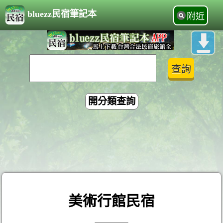
bluezz民宿筆記本
附近
開分類查詢
美術行館民宿