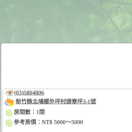
(03)5804806
新竹縣北埔鄉外坪村焿寮坪3-1號
房間數：1間
參考房價：NT$ 5000～5000