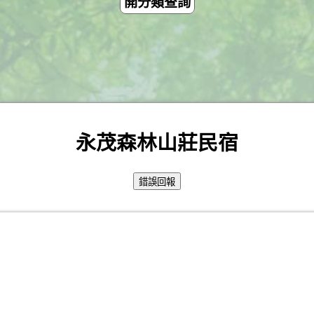
開分類查詢
永茂森林山莊民宿