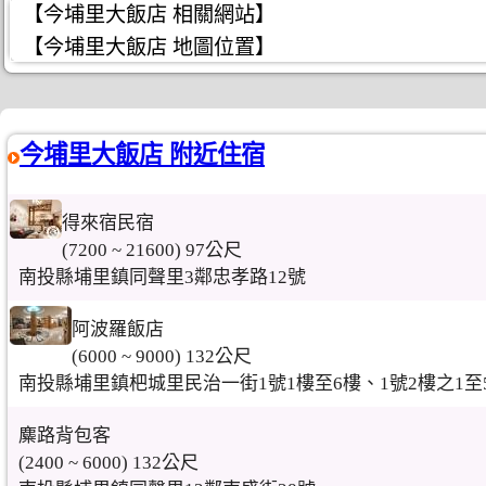
【今埔里大飯店 相關網站】
【今埔里大飯店 地圖位置】
今埔里大飯店 附近住宿
得來宿民宿
(7200 ~ 21600) 97公尺
南投縣埔里鎮同聲里3鄰忠孝路12號
阿波羅飯店
(6000 ~ 9000) 132公尺
南投縣埔里鎮杷城里民治一街1號1樓至6樓、1號2樓之1至
麋路背包客
(2400 ~ 6000) 132公尺