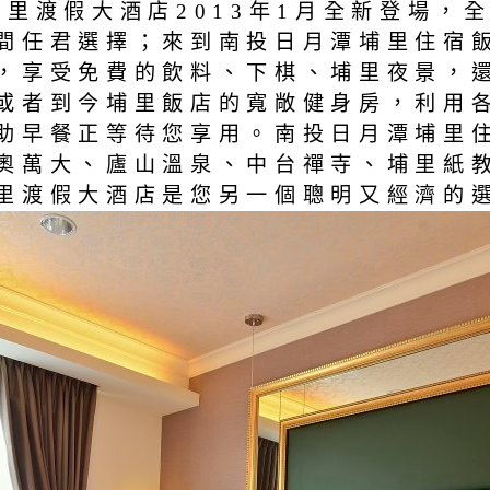
埔里渡假大酒店2013年1月全新登場，
間任君選擇；來到南投日月潭埔里住宿飯
，享受免費的飲料、下棋、埔里夜景，
或者到今埔里飯店的寬敞健身房，利用
助早餐正等待您享用。南投日月潭埔里住
奧萬大、廬山溫泉、中台禪寺、埔里紙
里渡假大酒店是您另一個聰明又經濟的