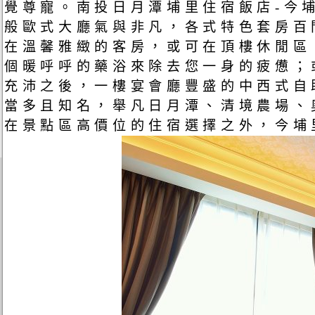
覺尊寵。南投日月潭埔里住宿飯店-今
般歐式大廳氣與非凡，各式特色套房百
在溫馨雅緻的客房，或可在頂樓休閒區
個暖呼呼的藥浴來除去您一身的疲憊；
充沛之後，一樓宴會廳豐盛的中西式自
當多且知名，舉凡日月潭、清境農場、
在景點區高價位的住宿選擇之外，今埔