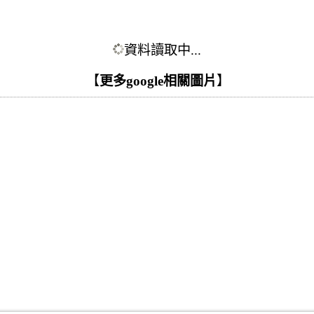
資料讀取中...
【
更多google相關圖片
】