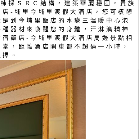
全棟採ＳＲＣ結構，建築華麗穩固，貴族
店-埔里今埔里渡假大酒店，您可棲憩
還是到今埔里飯店的水療三溫暖中心泡
各種器材來喚醒您的身體，汗淋漓精神
宿飯店-今埔里渡假大酒店周邊景點相
教堂，距離酒店開車都不超過一小時，
選擇。