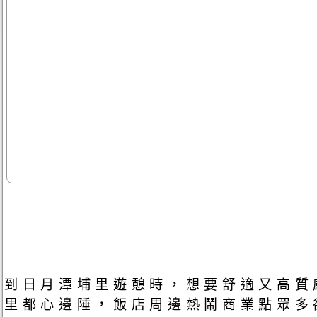
到日月潭埔里遊憩時，想要舒適又高質
里都心邊陲，飯店周邊熱鬧商業點眾多