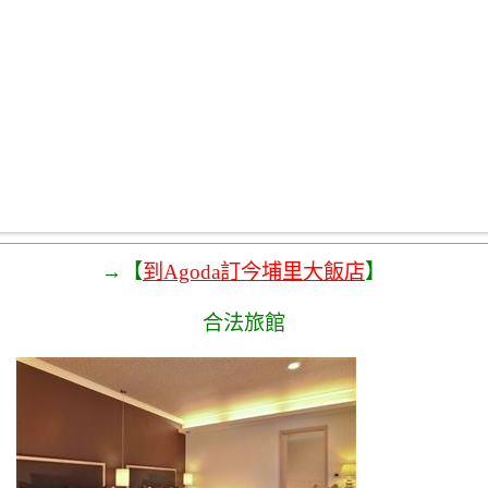
→【
到Agoda訂今埔里大飯店
】
合法旅館