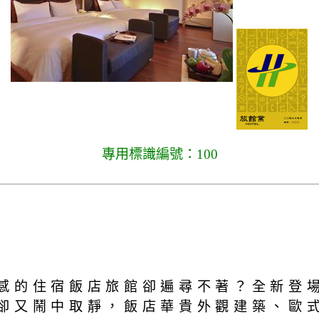
專用標識編號：100
感的住宿飯店旅館卻遍尋不著？全新登
卻又鬧中取靜，飯店華貴外觀建築、歐