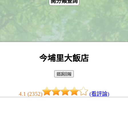
開分類查詢
今埔里大飯店
4.1 (2352)
(看評論)