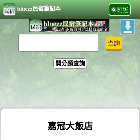
bluezz民宿筆記本
附近
開分類查詢
嘉冠大飯店