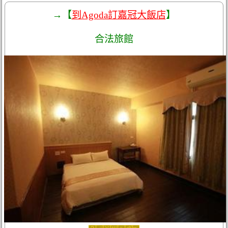
→【
到Agoda訂嘉冠大飯店
】
合法旅館