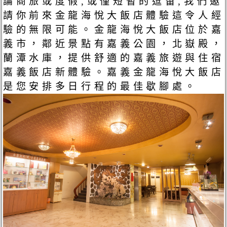
論商旅或度假,或僅短暫的逗留,我們邀
請你前來金龍海悅大飯店體驗這令人經
驗的無限可能。金龍海悅大飯店位於嘉
義市，鄰近景點有嘉義公園，北嶽殿，
蘭潭水庫，提供舒適的嘉義旅遊與住宿
嘉義飯店新體驗。嘉義金龍海悅大飯店
是您安排多日行程的最佳歇腳處。