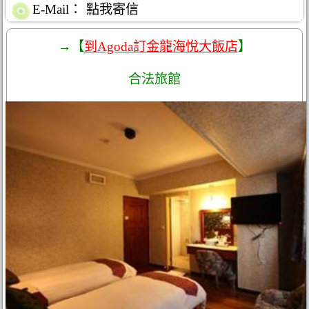
E-Mail：
點我寄信
→【
到Agoda訂金龍海悅大飯店
】
合法旅館