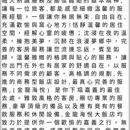
融入熱誠服務及關懷體貼的基本精神,
讓每一位旅客,都能感受細緻溫馨的服
務經驗。一個讓你無居無束.自由自在,
充滿歡愉與窩心地方!恬靜溫馨的居住
空間，經解心靈的疲憊；沈浸在夜的溫
柔，擁抱美夢，沉醉在浪漫夢鄉中，完
善的客房服務讓您流連忘返，賓至如
歸。溫馨雅緻的格調與貼心的服務，讓
你出門在外也有居家的舒適自在，以服
務不同需求的顧客，高格調的規劃,先
進的商務型飯店設計,最真心完善的服
務,{金龍海悅} 是你下塌嘉義的最佳
去處。雅致風格的客房,親切專業的服
務,豪華頂級的備品以及應有竟有的餐
飲服務和休閒設備,金龍海悅大飯店均
致力於提供你一個歡愉的嘉義之行。無