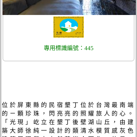
專用標識編號：445
位於屏東縣的民宿墾丁位於台灣最南端
的ㄧ顆珍珠，閃亮亮的照耀旅人的心。
「光現」屹立在墾丁後壁湖山丘，由建
築大師徐純一設計的類清水模質感灰色