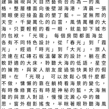
建築展現與大自然藝術合而為一的風
格。整層樓面向後壁湖海港，清晨ㄧ張
開眼便迎接盈盈的墾丁藍。ㄧ望無際的
天空，千變萬化的白雲，風情萬種的大
海。只要輕輕的看ㄧ眼，就能卸下城市
的包袱。「光現」 每個房間都面海並
各有不同特色設計，從「春光」到「霞
光」，經過「時光」到「大光」。旅人
流連在紅磚石板溫馨家的設計，躺在柔
軟舒適的大床，聆聽大海的低語，星空
的擁抱，與家人朋友度過愉快美好的假
期。在 「光現」 可以放鬆心情什麼都
不做，慵懶的靠在躺椅看海景的變化，
有時像綠寶石有時是神秘的藍。大海無
聲的與旅人對話，慢慢沈澱心中的雜
思。窗外樹影搖曳，半眯著眼聆聽海風