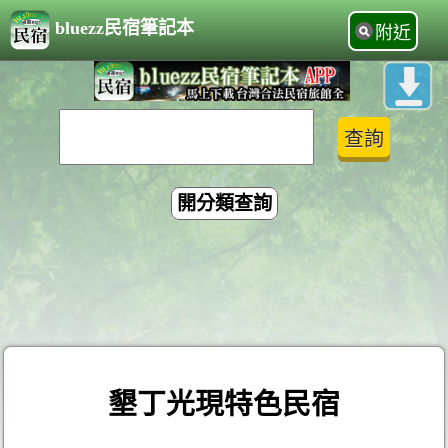
bluezz民宿筆記本
附近
開分類查詢
墾丁光現特色民宿