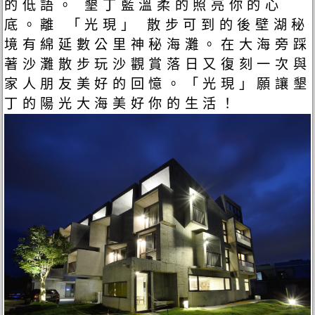
的低語。 墾丁藍溫柔的照亮你的心
底。離 「光現」 散步可到的後壁湖秘
境有綿延數公里神秘海灘。在大海旁踩
著沙灘散步玩沙觀賞落日又復刻一次與
家人朋友美好的回憶。「光現」願讓墾
丁的陽光大海美好你的生活！