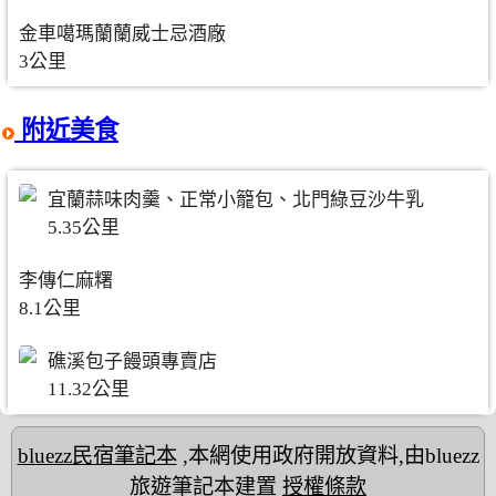
金車噶瑪蘭蘭威士忌酒廠
3公里
附近美食
宜蘭蒜味肉羹、正常小籠包、北門綠豆沙牛乳
5.35公里
李傳仁麻糬
8.1公里
礁溪包子饅頭專賣店
11.32公里
bluezz民宿筆記本
,本網使用政府開放資料,由bluezz
旅遊筆記本建置
授權條款