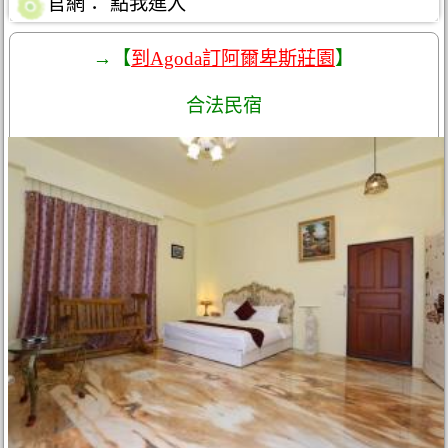
官網：
點我進入
→【
到Agoda訂阿爾卑斯莊園
】
合法民宿