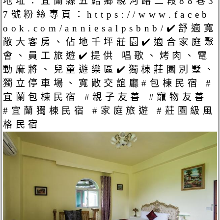
地址：宜蘭縣五結鄉親河路二段88巷3
7號粉絲專頁：https://www.faceb
ook.com/anniesalpsbnb/✔️舒適寬
敞大客房、佔地千坪莊園✔️適合家庭聚
會、員工旅遊✔️提供 唱歌、烤肉、電
動麻將、兒童遊樂區✔️獨棟莊園別墅、
獨立停車場、寬敞交誼廳#包棟民宿 #
宜蘭包棟民宿 #親子友善 #寵物友善
#宜蘭獨棟民宿 #家庭旅遊 #莊園級風
格民宿