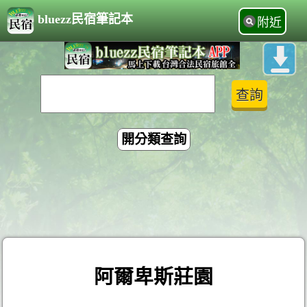
bluezz民宿筆記本
附近
開分類查詢
阿爾卑斯莊園