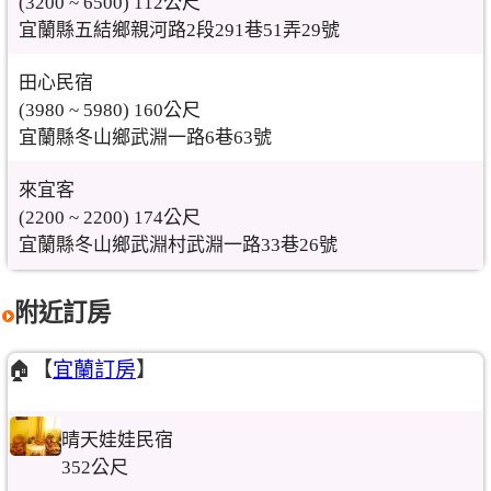
(3200 ~ 6500) 112公尺
宜蘭縣五結鄉親河路2段291巷51弄29號
田心民宿
(3980 ~ 5980) 160公尺
宜蘭縣冬山鄉武淵一路6巷63號
來宜客
(2200 ~ 2200) 174公尺
宜蘭縣冬山鄉武淵村武淵一路33巷26號
附近訂房
🏠【
宜蘭訂房
】
晴天娃娃民宿
352公尺