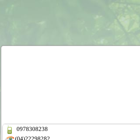
0978308238
(04)22298282