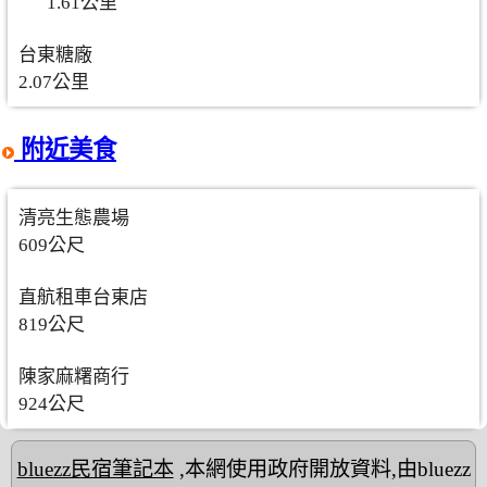
1.61公里
台東糖廠
2.07公里
附近美食
清亮生態農場
609公尺
直航租車台東店
819公尺
陳家麻糬商行
924公尺
bluezz民宿筆記本
,本網使用政府開放資料,由bluezz