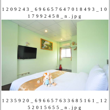
1209243_696657647018493_10
17992458_n.jpg
1235920_696657633685161_12
52015655_n.jpg