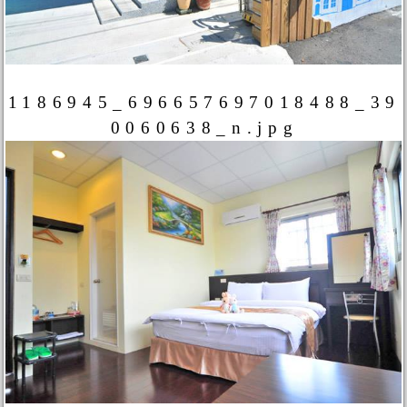
1186945_696657697018488_39
0060638_n.jpg