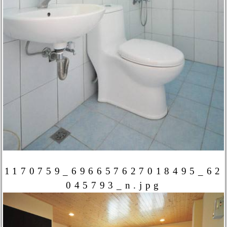
1170759_696657627018495_62
045793_n.jpg