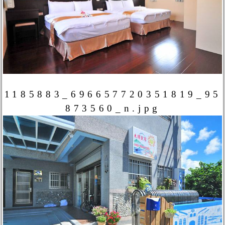
1185883_696657720351819_95
873560_n.jpg