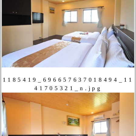
1185419_696657637018494_11
41705321_n.jpg