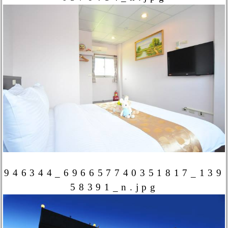
946344_696657740351817_139
58391_n.jpg