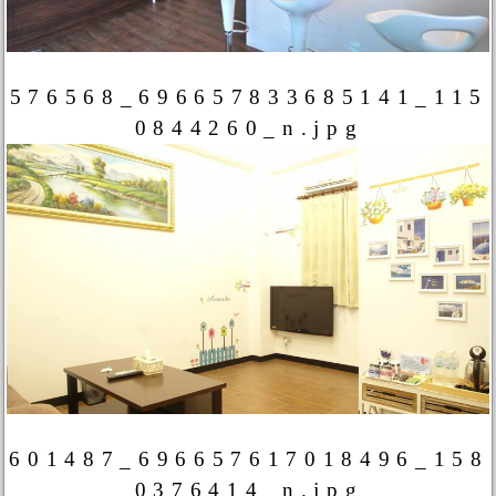
576568_696657833685141_115
0844260_n.jpg
601487_696657617018496_158
0376414_n.jpg