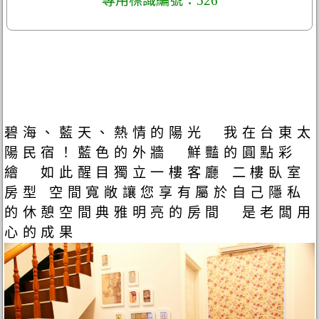
專用標識編號：526
碧海、藍天、熱情的陽光 我在台東太
陽民宿！藍色的外牆 鮮豔的圓點彩
繪 如此醒目獨立一樓客廳 二樓臥室
房型 空間寬敞讓您享有屬於自己隱私
的休憩空間典雅明亮的房間 是老闆用
心的成果