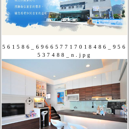
561586_696657717018486_956
537488_n.jpg