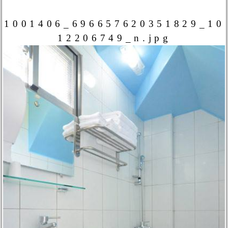
1001406_696657620351829_10
12206749_n.jpg