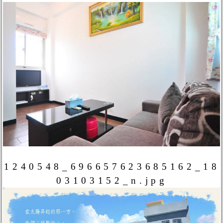
1240548_696657623685162_18
03103152_n.jpg