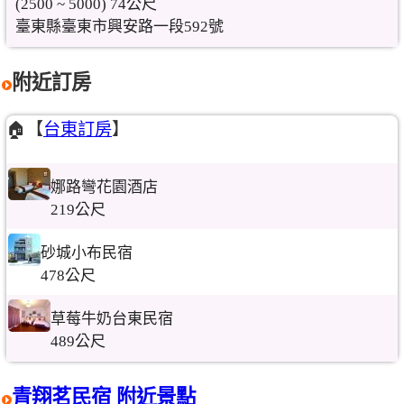
(2500 ~ 5000) 74公尺
臺東縣臺東市興安路一段592號
附近訂房
🏠【
台東訂房
】
娜路彎花園酒店
219公尺
砂城小布民宿
478公尺
草莓牛奶台東民宿
489公尺
青翔茗民宿 附近景點