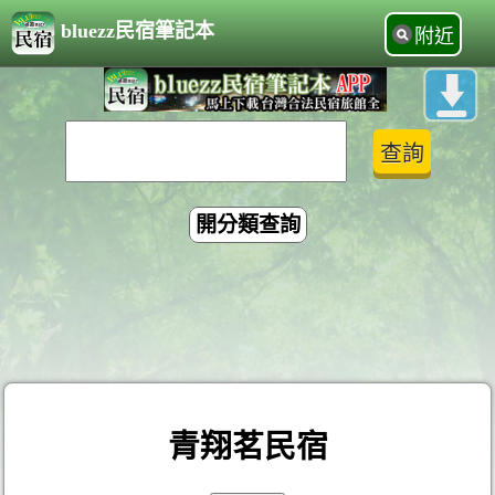
bluezz民宿筆記本
附近
開分類查詢
青翔茗民宿