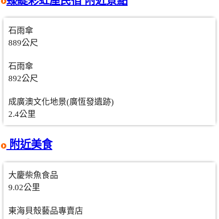
臻緹彩虹屋民宿 附近景點
石雨傘
889公尺
石雨傘
892公尺
成廣澳文化地景(廣恆發遺跡)
2.4公里
附近美食
大慶柴魚食品
9.02公里
東海貝殼藝品專賣店