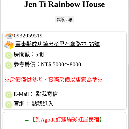
Jen Ti Rainbow House
0932059519
臺東縣成功鎮忠孝里石傘路77-55號
房間數：5間
參考房價：NT$ 5000～8000
※房價僅供參考，實際房價以店家為準※
E-Mail：
點我寄信
官網：
點我進入
→【
到Agoda訂臻緹彩虹屋民宿
】