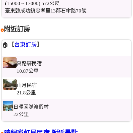
(15000 ~ 17000) 572公尺
臺東縣成功鎮忠孝里13鄰石傘路70號
附近訂房
🏠【
台東訂房
】
萬路驛民宿
10.87公里
山月民宿
21.8公里
日暉國際渡假村
22公里