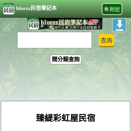
bluezz民宿筆記本
附近
開分類查詢
臻緹彩虹屋民宿