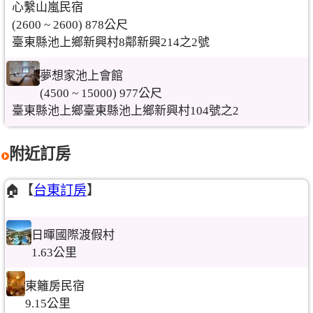
心繫山嵐民宿
(2600 ~ 2600) 878公尺
臺東縣池上鄉新興村8鄰新興214之2號
夢想家池上會館
(4500 ~ 15000) 977公尺
臺東縣池上鄉臺東縣池上鄉新興村104號之2
附近訂房
🏠【
台東訂房
】
日暉國際渡假村
1.63公里
東籬房民宿
9.15公里